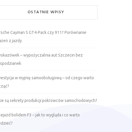
OSTATNIE WPISY
rsche Cayman S GT4-Pack czy 911? Porównanie
ażeń z jazdy
wskazówek – wypożyczalnia aut Szczecin bez
espodzianek
westycja w myjnię samoobsługową – od czego warto
cząć?
kie są sekrety produkcji pokrowców samochodowych?
ejazd bolidem F3 – jak to wygląda i co warto
edzieć?