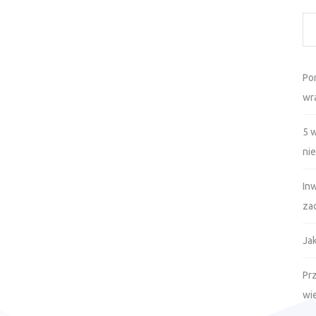
Po
wr
5 
ni
In
za
Ja
Prz
wi