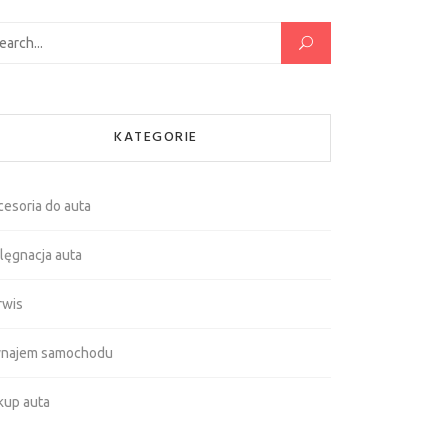
kaj:
KATEGORIE
cesoria do auta
lęgnacja auta
rwis
najem samochodu
kup auta