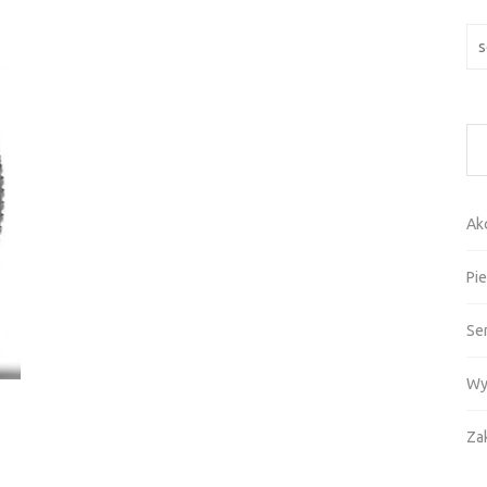
Szu
Ak
Pie
Se
Wy
Za