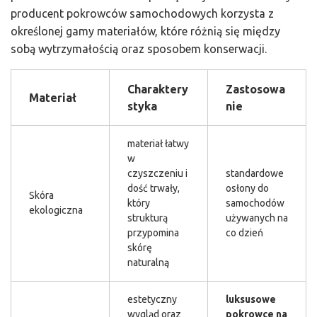
producent pokrowców samochodowych korzysta z
określonej gamy materiałów, które różnią się między
sobą wytrzymałością oraz sposobem konserwacji.
Charaktery
Zastosowa
Materiał
styka
nie
materiał łatwy
w
czyszczeniu i
standardowe
dość trwały,
osłony do
Skóra
który
samochodów
ekologiczna
strukturą
używanych na
przypomina
co dzień
skórę
naturalną
estetyczny
luksusowe
wygląd oraz
pokrowce na