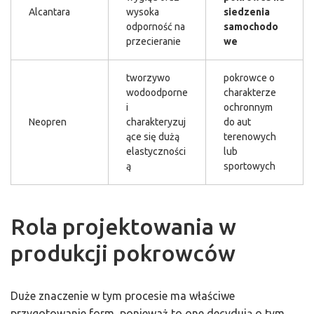
Alcantara
wysoka
siedzenia
odporność na
samochodo
przecieranie
we
tworzywo
pokrowce o
wodoodporne
charakterze
i
ochronnym
Neopren
charakteryzuj
do aut
ące się dużą
terenowych
elastyczności
lub
ą
sportowych
Rola projektowania w
produkcji pokrowców
Duże znaczenie w tym procesie ma właściwe
przygotowanie form, ponieważ to one decydują o tym,