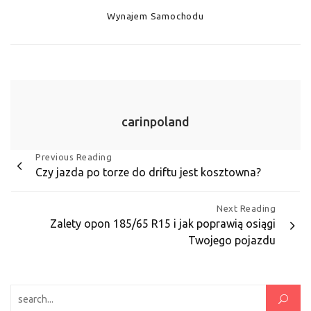
Categories
Wynajem Samochodu
carinpoland
Nawigacja
Previous Reading
Czy jazda po torze do driftu jest kosztowna?
wpisu
Next Reading
Zalety opon 185/65 R15 i jak poprawią osiągi
Twojego pojazdu
Szukaj: