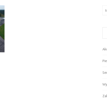
Szu
Ak
Pie
Se
Wy
Za