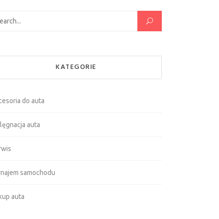
kaj:
KATEGORIE
cesoria do auta
lęgnacja auta
rwis
najem samochodu
kup auta