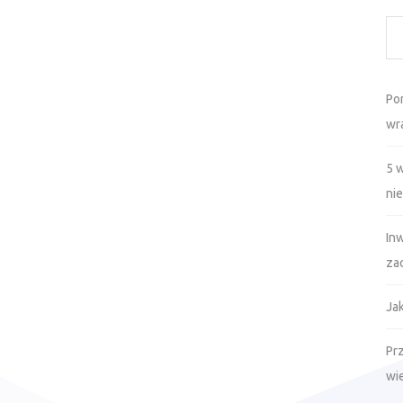
Po
wr
5 
ni
In
za
Ja
Prz
wi