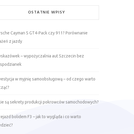
OSTATNIE WPISY
rsche Cayman S GT4-Pack czy 911? Porównanie
ażeń z jazdy
wskazówek – wypożyczalnia aut Szczecin bez
espodzianek
westycja w myjnię samoobsługową – od czego warto
cząć?
kie są sekrety produkcji pokrowców samochodowych?
ejazd bolidem F3 – jak to wygląda i co warto
edzieć?