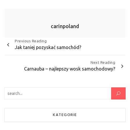
carinpoland
Nawigacja
Previous Reading
Jak taniej pozyskać samochód?
wpisu
Next Reading
Carnauba – najlepszy wosk samochodowy?
Szukaj:
KATEGORIE