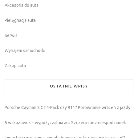
Akcesoria do auta
Pielęgnacja auta
Serwis
Wynajem samochodu
Zakup auta
OSTATNIE WPISY
Porsche Cayman S GT4-Pack czy 911? Porównanie wrażeń z jazdy
5 wskazówek – wypożyczalnia aut Szczecin bez niespodzianek
Inwestycja w myjnię samoobsługową – od czego warto zacząć?