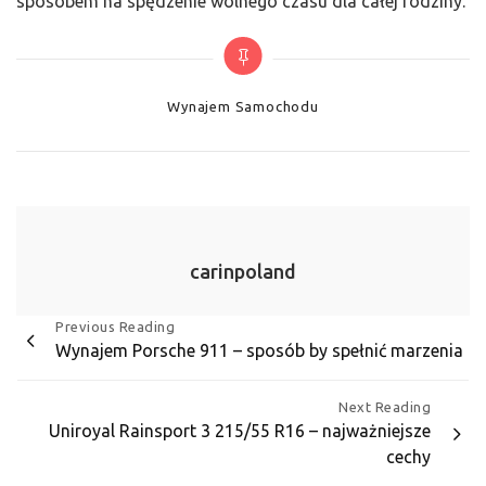
sposobem na spędzenie wolnego czasu dla całej rodziny.
Categories
Wynajem Samochodu
carinpoland
Nawigacja
Previous Reading
Wynajem Porsche 911 – sposób by spełnić marzenia
wpisu
Next Reading
Uniroyal Rainsport 3 215/55 R16 – najważniejsze
cechy