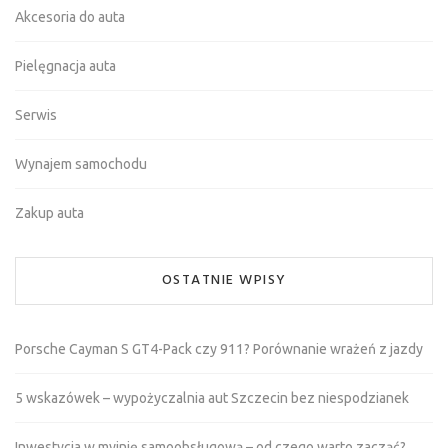
Akcesoria do auta
Pielęgnacja auta
Serwis
Wynajem samochodu
Zakup auta
OSTATNIE WPISY
Porsche Cayman S GT4-Pack czy 911? Porównanie wrażeń z jazdy
5 wskazówek – wypożyczalnia aut Szczecin bez niespodzianek
Inwestycja w myjnię samoobsługową – od czego warto zacząć?