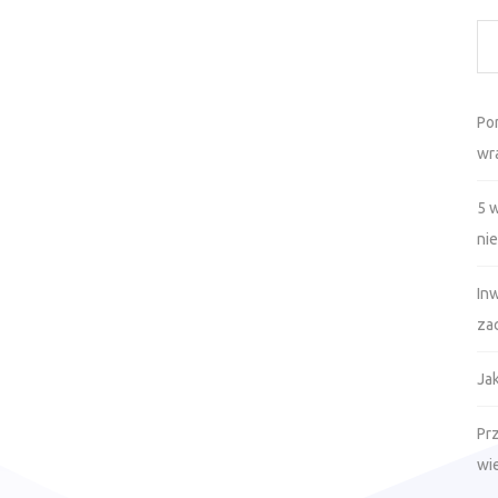
Po
wr
5 
ni
In
za
Ja
Prz
wi