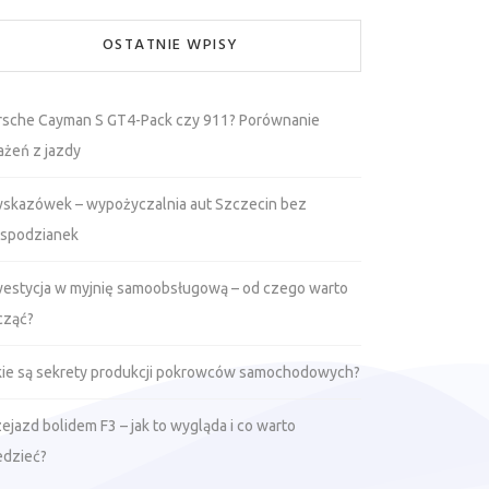
OSTATNIE WPISY
rsche Cayman S GT4-Pack czy 911? Porównanie
ażeń z jazdy
wskazówek – wypożyczalnia aut Szczecin bez
espodzianek
westycja w myjnię samoobsługową – od czego warto
cząć?
kie są sekrety produkcji pokrowców samochodowych?
ejazd bolidem F3 – jak to wygląda i co warto
edzieć?