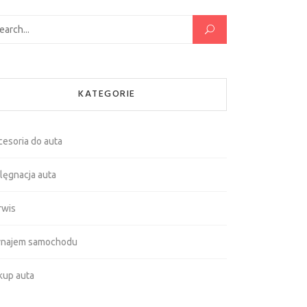
kaj:
KATEGORIE
cesoria do auta
lęgnacja auta
rwis
najem samochodu
kup auta