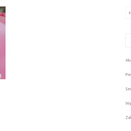
Szu
Ak
Pie
Se
Wy
Za