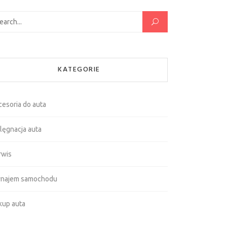
kaj:
KATEGORIE
cesoria do auta
lęgnacja auta
rwis
najem samochodu
kup auta