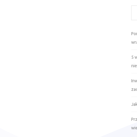
Po
wr
5 
ni
In
za
Ja
Prz
wi