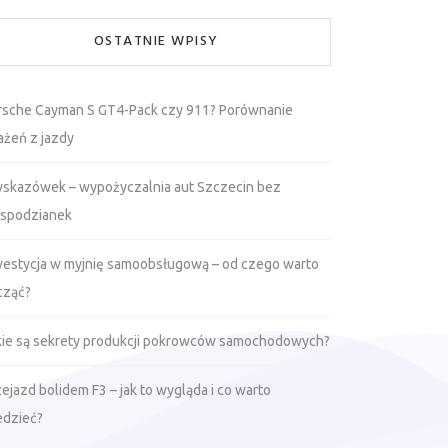
OSTATNIE WPISY
rsche Cayman S GT4-Pack czy 911? Porównanie
ażeń z jazdy
wskazówek – wypożyczalnia aut Szczecin bez
espodzianek
westycja w myjnię samoobsługową – od czego warto
cząć?
kie są sekrety produkcji pokrowców samochodowych?
ejazd bolidem F3 – jak to wygląda i co warto
edzieć?