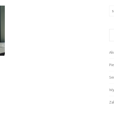
Szu
Ak
Pie
Se
Wy
Za