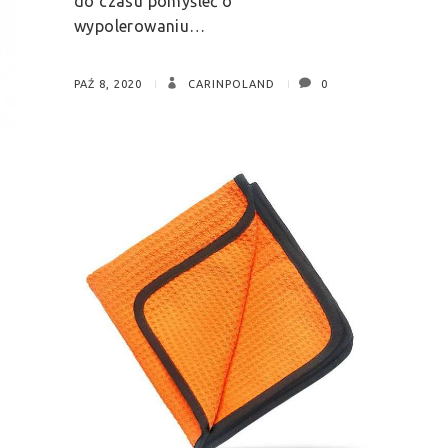
do czasu pomyśleć o
wypolerowaniu…
PAŹ 8, 2020
CARINPOLAND
0