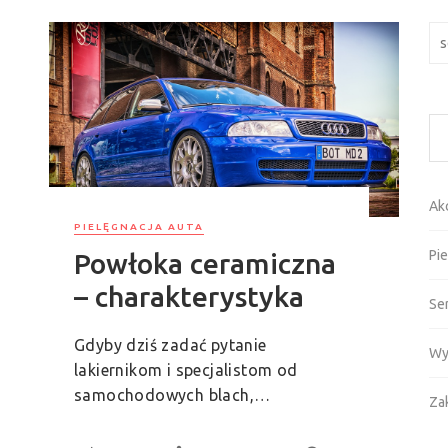
Szu
Ak
PIELĘGNACJA AUTA
Pie
Powłoka ceramiczna
– charakterystyka
Se
Gdyby dziś zadać pytanie
Wy
lakiernikom i specjalistom od
samochodowych blach,…
Za