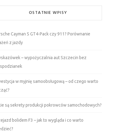
OSTATNIE WPISY
rsche Cayman S GT4-Pack czy 911? Porównanie
ażeń z jazdy
wskazówek – wypożyczalnia aut Szczecin bez
espodzianek
westycja w myjnię samoobsługową – od czego warto
cząć?
kie są sekrety produkcji pokrowców samochodowych?
ejazd bolidem F3 – jak to wygląda i co warto
edzieć?