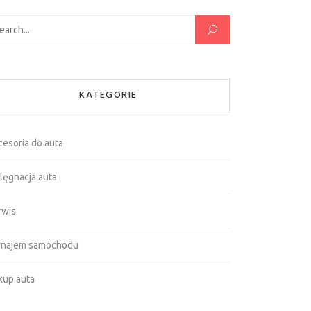
kaj:
KATEGORIE
cesoria do auta
lęgnacja auta
rwis
najem samochodu
kup auta