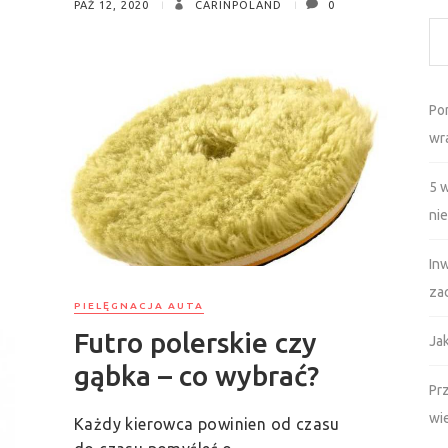
PAŹ 12, 2020
CARINPOLAND
0
Po
wr
5 
ni
In
za
PIELĘGNACJA AUTA
Futro polerskie czy
Ja
gąbka – co wybrać?
Prz
wi
Każdy kierowca powinien od czasu