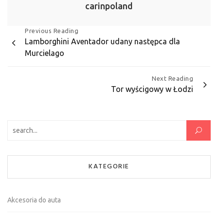
carinpoland
Nawigacja
Previous Reading
Lamborghini Aventador udany następca dla
wpisu
Murcielago
Next Reading
Tor wyścigowy w Łodzi
Szukaj:
KATEGORIE
Akcesoria do auta