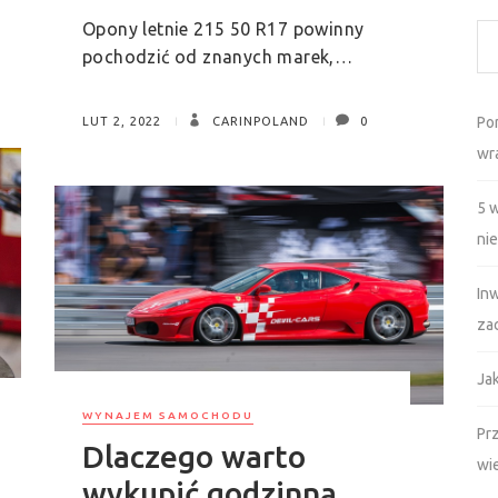
Opony letnie 215 50 R17 powinny
pochodzić od znanych marek,…
Po
LUT 2, 2022
CARINPOLAND
0
wr
5 
ni
In
za
Ja
WYNAJEM SAMOCHODU
Prz
Dlaczego warto
wi
wykupić godzinną