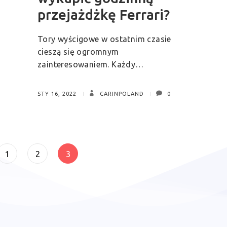
przejażdżkę Ferrari?
Tory wyścigowe w ostatnim czasie
cieszą się ogromnym
zainteresowaniem. Każdy…
STY 16, 2022
CARINPOLAND
0
Stronicowanie
Page
Page
Page
1
2
3
wpisów