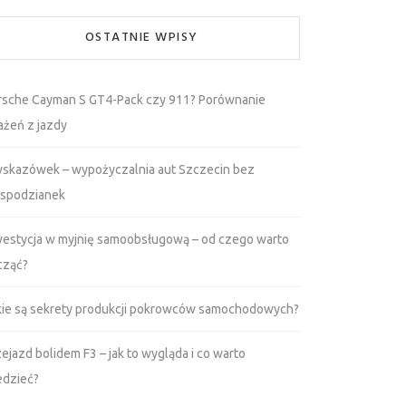
OSTATNIE WPISY
rsche Cayman S GT4-Pack czy 911? Porównanie
ażeń z jazdy
wskazówek – wypożyczalnia aut Szczecin bez
espodzianek
westycja w myjnię samoobsługową – od czego warto
cząć?
kie są sekrety produkcji pokrowców samochodowych?
ejazd bolidem F3 – jak to wygląda i co warto
edzieć?