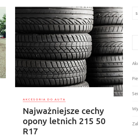
Szu
Ak
Pie
Se
AKCESORIA DO AUTA
Najważniejsze cechy
Wy
opony letnich 215 50
Za
R17